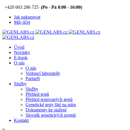
+420 603 286 725
(Po - Pá 8:00 - 16:00)
Jak nakupovat
Můj účet
Úvod
Novinky
E-book
O nás
O nás
Vedoucí laboratoře
Partneři
Služby
Služby
Přehled testů
Přehled testovaných genů
Genetické testy šité na míru
Dokumenty ke stažení
Slovník genetických pojmů
Kontakt