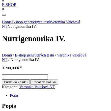
0
E-SHOP
0
Home
E-shop genetických testů
Veronika Valešová
NT
Nutrigenomika IV.
Nutrigenomika IV.
Domů
/
E-shop genetických testů
/
Veronika Valešová
NT
/ Nutrigenomika IV.
3 200,00
Kč
Nutrigenomika
IV.
Přidat do košíku
Přidat do košíku
množství
Kategorie:
Veronika Valešová NT
Popis
Popis