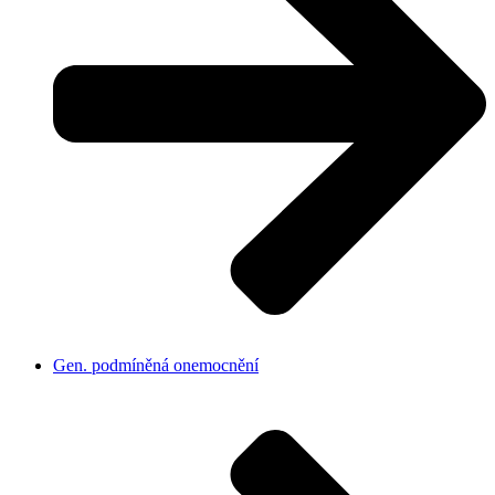
Gen. podmíněná onemocnění