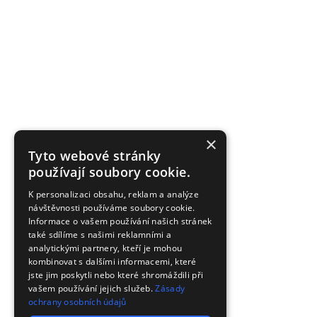
×
Tyto webové stránky
používají soubory cookie.
K personalizaci obsahu, reklam a analýze
návštěvnosti používáme soubory cookie.
Informace o vašem používání našich stránek
také sdílíme s našimi reklamními a
analytickými partnery, kteří je mohou
kombinovat s dalšími informacemi, které
jste jim poskytli nebo které shromáždili při
vašem používání jejich služeb.
Zásady
ochrany osobních údajů