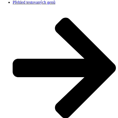
Přehled testovaných genů