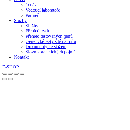
O nás
Vedoucí laboratoře
Partneři
Služby
Služby
Přehled testů
Přehled testovaných genů
Genetické testy šité na míru
Dokumenty ke stažení
Slovník genetických pojmů
Kontakt
E-SHOP