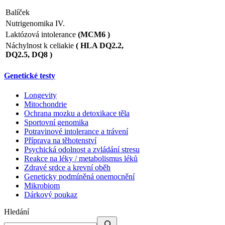
Balíček
Nutrigenomika IV.
Laktózová intolerance
(MCM6 )
Náchylnost k celiakie
( HLA DQ2.2,
DQ2.5, DQ8 )
Genetické testy
Longevity
Mitochondrie
Ochrana mozku a detoxikace těla
Sportovní genomika
Potravinové intolerance a trávení
Příprava na těhotenství
Psychická odolnost a zvládání stresu
Reakce na léky / metabolismus léků
Zdravé srdce a krevní oběh
Geneticky podmíněná onemocnění
Mikrobiom
Dárkový poukaz
Hledání