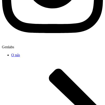
Genlabs
O nás