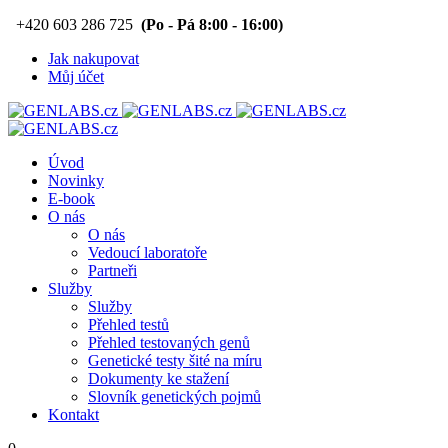
+420 603 286 725
(Po - Pá 8:00 - 16:00)
Jak nakupovat
Můj účet
Úvod
Novinky
E-book
O nás
O nás
Vedoucí laboratoře
Partneři
Služby
Služby
Přehled testů
Přehled testovaných genů
Genetické testy šité na míru
Dokumenty ke stažení
Slovník genetických pojmů
Kontakt